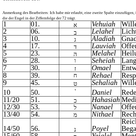
Anmerkung des Bearbeiters: Ich habe mir erlaubt, eine zweite Spalte einzufügen, in
die der Engel in der Ziffernfolge der 72 trägt.
1
01.
Vehuiah
Will
א
2
06.
Lelahel
Lich
ב
3
10.
Aladiah
Gna
ג
4
17.
Lauviah
Offe
ד
5
23.
Melahel
Heil
ה
6
28.
Seheiah
Lang
ו
7
30.
Omael
Entw
ז
8
39.
Rehael
Resp
ח
9
45.
Sehaliah
Will
ט
י
10
50.
Daniel
Rede
11/20
51.
Hahasiah
Medi
כ
12/30
53.
Nanael
Offe
ל
13/40
54.
Nithael
Rech
מ
Reic
14/50
56.
Poyel
Beg
נ
15/60
58.
Yeialel
Ment