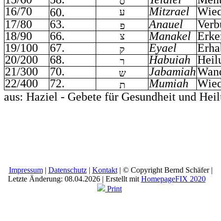
ס
16/70
Mitzrael
Wied
60.
ע
17/80
63.
Anauel
Verb
פ
18/90
66.
Manakel
Erke
צ
19/100
67.
Eyael
Erha
ק
20/200
68.
Habuiah
Heil
ר
21/300
70.
Jabamiah
Wan
ש
22/400
72.
Mumiah
Wied
ת
aus: Haziel - Gebete für Gesundheit und Heil
Impressum
|
Datenschutz
|
Kontakt
| © Copyright Bernd Schäfer |
Letzte Änderung: 08.04.2026 | Erstellt mit
HomepageFIX 2020
Print