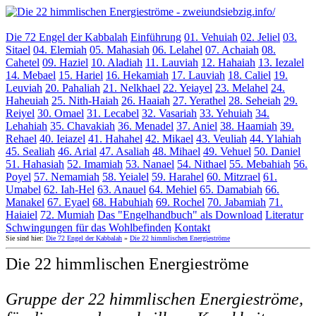
Die 72 Engel der Kabbalah
Einführung
01. Vehuiah
02. Jeliel
03.
Sitael
04. Elemiah
05. Mahasiah
06. Lelahel
07. Achaiah
08.
Cahetel
09. Haziel
10. Aladiah
11. Lauviah
12. Hahaiah
13. Iezalel
14. Mebael
15. Hariel
16. Hekamiah
17. Lauviah
18. Caliel
19.
Leuviah
20. Pahaliah
21. Nelkhael
22. Yeiayel
23. Melahel
24.
Haheuiah
25. Nith-Haiah
26. Haaiah
27. Yerathel
28. Seheiah
29.
Reiyel
30. Omael
31. Lecabel
32. Vasariah
33. Yehuiah
34.
Lehahiah
35. Chavakiah
36. Menadel
37. Aniel
38. Haamiah
39.
Rehael
40. Ieiazel
41. Hahahel
42. Mikael
43. Veuliah
44. Ylahiah
45. Sealiah
46. Arial
47. Asaliah
48. Mihael
49. Vehuel
50. Daniel
51. Hahasiah
52. Imamiah
53. Nanael
54. Nithael
55. Mebahiah
56.
Poyel
57. Nemamiah
58. Yeialel
59. Harahel
60. Mitzrael
61.
Umabel
62. Iah-Hel
63. Anauel
64. Mehiel
65. Damabiah
66.
Manakel
67. Eyael
68. Habuhiah
69. Rochel
70. Jabamiah
71.
Haiaiel
72. Mumiah
Das "Engelhandbuch" als Download
Literatur
Schwingungen für das Wohlbefinden
Kontakt
Sie sind hier:
Die 72 Engel der Kabbalah
»
Die 22 himmlischen Energieströme
Die 22 himmlischen Energieströme
Gruppe der 22 himmlischen Energieströme,