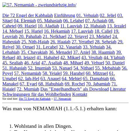
Die 72 Engel der Kabbalah
Einführung
01. Vehuiah
02. Jeliel
03.
Sitael
04. Elemiah
05. Mahasiah
06. Lelahel
07. Achaiah
08.
Cahetel
09. Haziel
10. Aladiah
11. Lauviah
12. Hahaiah
13. Iezalel
14. Mebael
15. Hariel
16. Hekamiah
17. Lauviah
18. Caliel
19.
Leuviah
20. Pahaliah
21. Nelkhael
22. Yeiayel
23. Melahel
24.
Haheuiah
25. Nith-Haiah
26. Haaiah
27. Yerathel
28. Seheiah
29.
Reiyel
30. Omael
31. Lecabel
32. Vasariah
33. Yehuiah
34.
Lehahiah
35. Chavakiah
36. Menadel
37. Aniel
38. Haamiah
39.
Rehael
40. Ieiazel
41. Hahahel
42. Mikael
43. Veuliah
44. Ylahiah
45. Sealiah
46. Arial
47. Asaliah
48. Mihael
49. Vehuel
50. Daniel
51. Hahasiah
52. Imamiah
53. Nanael
54. Nithael
55. Mebahiah
56.
Poyel
57. Nemamiah
58. Yeialel
59. Harahel
60. Mitzrael
61.
Umabel
62. Iah-Hel
63. Anauel
64. Mehiel
65. Damabiah
66.
Manakel
67. Eyael
68. Habuhiah
69. Rochel
70. Jabamiah
71.
Haiaiel
72. Mumiah
Das "Engelhandbuch" als Download
Literatur
Schwingungen für das Wohlbefinden
Kontakt
Sie sind hier:
Die 72 Engel der Kabbalah
»
57. Nemamiah
Was man von NEMAMIAH (1.1.-5.1.) erhalten kann:
Wohlstand in allen Dingen.