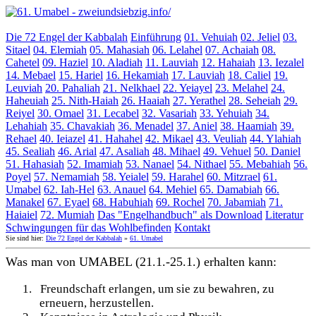
Die 72 Engel der Kabbalah
Einführung
01. Vehuiah
02. Jeliel
03.
Sitael
04. Elemiah
05. Mahasiah
06. Lelahel
07. Achaiah
08.
Cahetel
09. Haziel
10. Aladiah
11. Lauviah
12. Hahaiah
13. Iezalel
14. Mebael
15. Hariel
16. Hekamiah
17. Lauviah
18. Caliel
19.
Leuviah
20. Pahaliah
21. Nelkhael
22. Yeiayel
23. Melahel
24.
Haheuiah
25. Nith-Haiah
26. Haaiah
27. Yerathel
28. Seheiah
29.
Reiyel
30. Omael
31. Lecabel
32. Vasariah
33. Yehuiah
34.
Lehahiah
35. Chavakiah
36. Menadel
37. Aniel
38. Haamiah
39.
Rehael
40. Ieiazel
41. Hahahel
42. Mikael
43. Veuliah
44. Ylahiah
45. Sealiah
46. Arial
47. Asaliah
48. Mihael
49. Vehuel
50. Daniel
51. Hahasiah
52. Imamiah
53. Nanael
54. Nithael
55. Mebahiah
56.
Poyel
57. Nemamiah
58. Yeialel
59. Harahel
60. Mitzrael
61.
Umabel
62. Iah-Hel
63. Anauel
64. Mehiel
65. Damabiah
66.
Manakel
67. Eyael
68. Habuhiah
69. Rochel
70. Jabamiah
71.
Haiaiel
72. Mumiah
Das "Engelhandbuch" als Download
Literatur
Schwingungen für das Wohlbefinden
Kontakt
Sie sind hier:
Die 72 Engel der Kabbalah
»
61. Umabel
Was man von UMABEL (21.1.-25.1.) erhalten kann:
1.
Freundschaft erlangen, um sie zu bewahren, zu
erneuern, herzustellen.