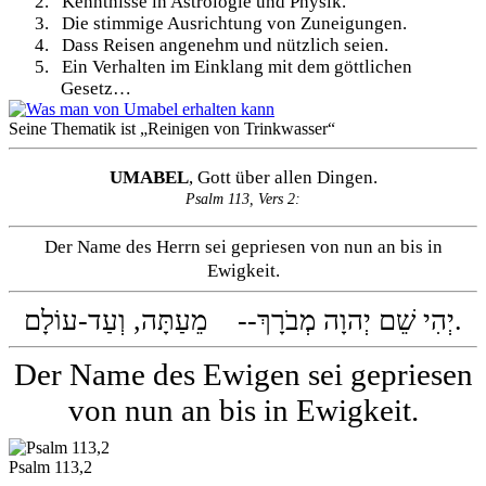
2.
Kenntnisse in Astrologie und Physik.
3.
Die stimmige Ausrichtung von Zuneigungen.
4.
Dass Reisen angenehm und nützlich seien.
5.
Ein Verhalten im Einklang mit dem göttlichen
Gesetz…
Seine Thematik ist „Reinigen von Trinkwasser“
UMABEL
,
Gott über allen Dingen.
Psalm 113, Vers 2:
Der Name des Herrn sei gepriesen von nun an bis in
Ewigkeit.
יְהִי שֵׁם יְהוָה מְבֹרָךְ-- מֵעַתָּה, וְעַד-עוֹלָם.
Der Name des Ewigen sei gepriesen
von nun an bis in Ewigkeit.
Psalm 113,2