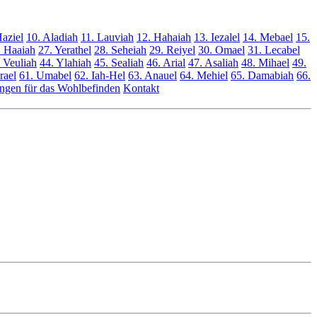
Haziel
10. Aladiah
11. Lauviah
12. Hahaiah
13. Iezalel
14. Mebael
15.
. Haaiah
27. Yerathel
28. Seheiah
29. Reiyel
30. Omael
31. Lecabel
 Veuliah
44. Ylahiah
45. Sealiah
46. Arial
47. Asaliah
48. Mihael
49.
rael
61. Umabel
62. Iah-Hel
63. Anauel
64. Mehiel
65. Damabiah
66.
gen für das Wohlbefinden
Kontakt