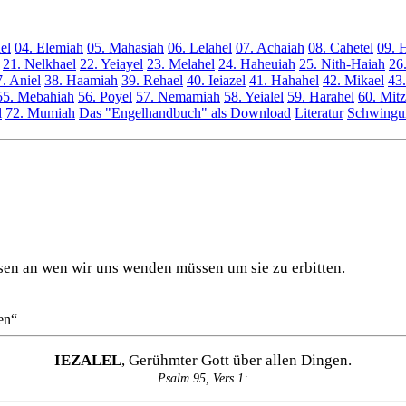
ael
04. Elemiah
05. Mahasiah
06. Lelahel
07. Achaiah
08. Cahetel
09. 
21. Nelkhael
22. Yeiayel
23. Melahel
24. Haheuiah
25. Nith-Haiah
26
. Aniel
38. Haamiah
39. Rehael
40. Ieiazel
41. Hahahel
42. Mikael
43.
55. Mebahiah
56. Poyel
57. Nemamiah
58. Yeialel
59. Harahel
60. Mitz
l
72. Mumiah
Das "Engelhandbuch" als Download
Literatur
Schwingun
sen an wen wir uns wenden müssen um sie zu erbitten.
en“
IEZALEL
, Gerühmter Gott über allen Dingen.
Psalm 95, Vers 1: