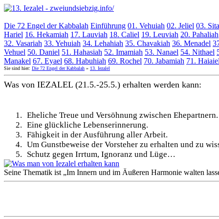
Die 72 Engel der Kabbalah
Einführung
01. Vehuiah
02. Jeliel
03. Sit
Hariel
16. Hekamiah
17. Lauviah
18. Caliel
19. Leuviah
20. Pahaliah
32. Vasariah
33. Yehuiah
34. Lehahiah
35. Chavakiah
36. Menadel
37
Vehuel
50. Daniel
51. Hahasiah
52. Imamiah
53. Nanael
54. Nithael
Manakel
67. Eyael
68. Habuhiah
69. Rochel
70. Jabamiah
71. Haiaie
Sie sind hier:
Die 72 Engel der Kabbalah
»
13. Iezalel
Was von IEZALEL (21.5.-25.5.) erhalten werden kann:
1.
Eheliche Treue und Versöhnung zwischen Ehepartnern.
2.
Eine glückliche Lebenserinnerung.
3.
Fähigkeit in der Ausführung aller Arbeit.
4.
Um Gunstbeweise der Vorsteher zu erhalten und zu wis
5.
Schutz gegen Irrtum, Ignoranz und Lüge…
Seine Thematik ist „Im Innern und im Äußeren Harmonie walten lass