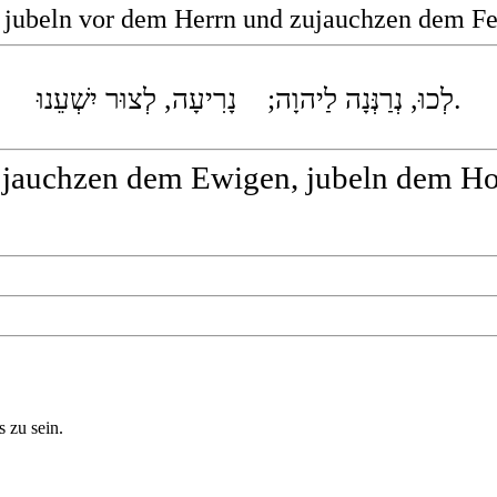
 jubeln vor dem Herrn und zujauchzen dem Fel
לְכוּ, נְרַנְּנָה לַיהוָה; נָרִיעָה, לְצוּר יִשְׁעֵנוּ.
 jauchzen dem Ewigen, jubeln dem Hor
 zu sein.