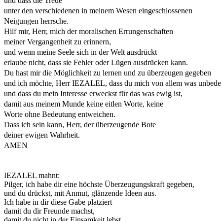
und dass die Treue
unter den verschiedenen in meinem Wesen eingeschlossenen
Neigungen herrsche.
Hilf mir, Herr, mich der moralischen Errungenschaften
meiner Vergangenheit zu erinnern,
und wenn meine Seele sich in der Welt ausdrückt
erlaube nicht, dass sie Fehler oder Lügen ausdrücken kann.
Du hast mir die Möglichkeit zu lernen und zu überzeugen gegeben
und ich möchte, Herr IEZALEL, dass du mich von allem was unbedeute
und dass du mein Interesse erweckst für das was ewig ist,
damit aus meinem Munde keine eitlen Worte, keine
Worte ohne Bedeutung entweichen.
Dass ich sein kann, Herr, der überzeugende Bote
deiner ewigen Wahrheit.
AMEN
IEZALEL mahnt:
Pilger, ich habe dir eine höchste Überzeugungskraft gegeben,
und du drückst, mit Anmut, glänzende Ideen aus.
Ich habe in dir diese Gabe platziert
damit du dir Freunde machst,
damit du nicht in der Einsamkeit lebst,