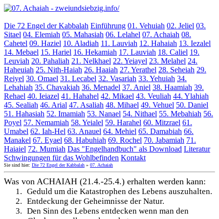
Die 72 Engel der Kabbalah
Einführung
01. Vehuiah
02. Jeliel
03.
Sitael
04. Elemiah
05. Mahasiah
06. Lelahel
07. Achaiah
08.
Cahetel
09. Haziel
10. Aladiah
11. Lauviah
12. Hahaiah
13. Iezalel
14. Mebael
15. Hariel
16. Hekamiah
17. Lauviah
18. Caliel
19.
Leuviah
20. Pahaliah
21. Nelkhael
22. Yeiayel
23. Melahel
24.
Haheuiah
25. Nith-Haiah
26. Haaiah
27. Yerathel
28. Seheiah
29.
Reiyel
30. Omael
31. Lecabel
32. Vasariah
33. Yehuiah
34.
Lehahiah
35. Chavakiah
36. Menadel
37. Aniel
38. Haamiah
39.
Rehael
40. Ieiazel
41. Hahahel
42. Mikael
43. Veuliah
44. Ylahiah
45. Sealiah
46. Arial
47. Asaliah
48. Mihael
49. Vehuel
50. Daniel
51. Hahasiah
52. Imamiah
53. Nanael
54. Nithael
55. Mebahiah
56.
Poyel
57. Nemamiah
58. Yeialel
59. Harahel
60. Mitzrael
61.
Umabel
62. Iah-Hel
63. Anauel
64. Mehiel
65. Damabiah
66.
Manakel
67. Eyael
68. Habuhiah
69. Rochel
70. Jabamiah
71.
Haiaiel
72. Mumiah
Das "Engelhandbuch" als Download
Literatur
Schwingungen für das Wohlbefinden
Kontakt
Sie sind hier:
Die 72 Engel der Kabbalah
»
07. Achaiah
Was von ACHAIAH (21.4.-25.4.) erhalten werden kann:
1.
Geduld um die Katastrophen des Lebens auszuhalten.
2.
Entdeckung der Geheimnisse der Natur.
3.
Den Sinn des Lebens entdecken wenn man den