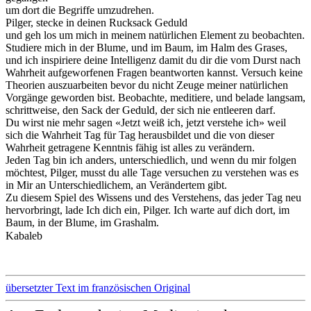
um dort die Begriffe umzudrehen.
Pilger, stecke in deinen Rucksack Geduld
und geh los um mich in meinem natürlichen Element zu beobachten.
Studiere mich in der Blume, und im Baum, im Halm des Grases,
und ich inspiriere deine Intelligenz damit du dir die vom Durst nach
Wahrheit aufgeworfenen Fragen beantworten kannst. Versuch keine
Theorien auszuarbeiten bevor du nicht Zeuge meiner natürlichen
Vorgänge geworden bist. Beobachte, meditiere, und belade langsam,
schrittweise, den Sack der Geduld, der sich nie entleeren darf.
Du wirst nie mehr sagen «Jetzt weiß ich, jetzt verstehe ich» weil
sich die Wahrheit Tag für Tag herausbildet und die von dieser
Wahrheit getragene Kenntnis fähig ist alles zu verändern.
Jeden Tag bin ich anders, unterschiedlich, und wenn du mir folgen
möchtest, Pilger, musst du alle Tage versuchen zu verstehen was es
in Mir an Unterschiedlichem, an Verändertem gibt.
Zu diesem Spiel des Wissens und des Verstehens, das jeder Tag neu
hervorbringt, lade Ich dich ein, Pilger. Ich warte auf dich dort, im
Baum, in der Blume, im Grashalm.
Kabaleb
übersetzter Text im französischen Original