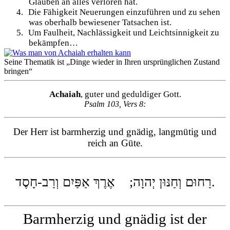
Glauben an alles verloren hat.
4.
Die Fähigkeit Neuerungen einzuführen und zu sehen
was oberhalb bewiesener Tatsachen ist.
5.
Um Faulheit, Nachlässigkeit und Leichtsinnigkeit zu
bekämpfen…
Seine Thematik ist „Dinge wieder in Ihren ursprünglichen Zustand
bringen“
Achaiah
, guter und geduldiger Gott.
Psalm 103, Vers 8:
Der Herr ist barmherzig und gnädig, langmütig und
reich an Güte.
רַחוּם וְחַנּוּן יְהוָה; אֶרֶךְ אַפַּיִם וְרַב-חָסֶד.
Barmherzig und gnädig ist der