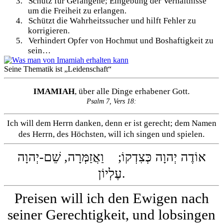
3.
Schutz für Gefangene; Eingebung der Verhältnisse
um die Freiheit zu erlangen.
4.
Schützt die Wahrheitssucher und hilft Fehler zu
korrigieren.
5.
Verhindert Opfer von Hochmut und Boshaftigkeit zu
sein…
Seine Thematik ist „Leidenschaft“
IMAMIAH
, über alle Dinge erhabener Gott.
Psalm 7, Vers 18:
Ich will dem Herrn danken, denn er ist gerecht; dem Namen
des Herrn, des Höchsten, will ich singen und spielen.
אוֹדֶה יְהוָה כְּצִדְקוֹ; וַאֲזַמְּרָה, שֵׁם-יְהוָה
עֶלְיוֹן.
Preisen will ich den Ewigen nach
seiner Gerechtigkeit, und lobsingen