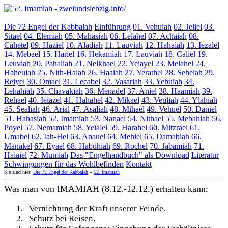
Die 72 Engel der Kabbalah
Einführung
01. Vehuiah
02. Jeliel
03.
Sitael
04. Elemiah
05. Mahasiah
06. Lelahel
07. Achaiah
08.
Cahetel
09. Haziel
10. Aladiah
11. Lauviah
12. Hahaiah
13. Iezalel
14. Mebael
15. Hariel
16. Hekamiah
17. Lauviah
18. Caliel
19.
Leuviah
20. Pahaliah
21. Nelkhael
22. Yeiayel
23. Melahel
24.
Haheuiah
25. Nith-Haiah
26. Haaiah
27. Yerathel
28. Seheiah
29.
Reiyel
30. Omael
31. Lecabel
32. Vasariah
33. Yehuiah
34.
Lehahiah
35. Chavakiah
36. Menadel
37. Aniel
38. Haamiah
39.
Rehael
40. Ieiazel
41. Hahahel
42. Mikael
43. Veuliah
44. Ylahiah
45. Sealiah
46. Arial
47. Asaliah
48. Mihael
49. Vehuel
50. Daniel
51. Hahasiah
52. Imamiah
53. Nanael
54. Nithael
55. Mebahiah
56.
Poyel
57. Nemamiah
58. Yeialel
59. Harahel
60. Mitzrael
61.
Umabel
62. Iah-Hel
63. Anauel
64. Mehiel
65. Damabiah
66.
Manakel
67. Eyael
68. Habuhiah
69. Rochel
70. Jabamiah
71.
Haiaiel
72. Mumiah
Das "Engelhandbuch" als Download
Literatur
Schwingungen für das Wohlbefinden
Kontakt
Sie sind hier:
Die 72 Engel der Kabbalah
»
52. Imamiah
Was man von IMAMIAH (8.12.-12.12.) erhalten kann:
1.
Vernichtung der Kraft unserer Feinde.
2.
Schutz bei Reisen.