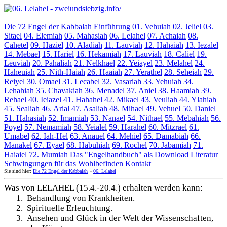
Die 72 Engel der Kabbalah
Einführung
01. Vehuiah
02. Jeliel
03.
Sitael
04. Elemiah
05. Mahasiah
06. Lelahel
07. Achaiah
08.
Cahetel
09. Haziel
10. Aladiah
11. Lauviah
12. Hahaiah
13. Iezalel
14. Mebael
15. Hariel
16. Hekamiah
17. Lauviah
18. Caliel
19.
Leuviah
20. Pahaliah
21. Nelkhael
22. Yeiayel
23. Melahel
24.
Haheuiah
25. Nith-Haiah
26. Haaiah
27. Yerathel
28. Seheiah
29.
Reiyel
30. Omael
31. Lecabel
32. Vasariah
33. Yehuiah
34.
Lehahiah
35. Chavakiah
36. Menadel
37. Aniel
38. Haamiah
39.
Rehael
40. Ieiazel
41. Hahahel
42. Mikael
43. Veuliah
44. Ylahiah
45. Sealiah
46. Arial
47. Asaliah
48. Mihael
49. Vehuel
50. Daniel
51. Hahasiah
52. Imamiah
53. Nanael
54. Nithael
55. Mebahiah
56.
Poyel
57. Nemamiah
58. Yeialel
59. Harahel
60. Mitzrael
61.
Umabel
62. Iah-Hel
63. Anauel
64. Mehiel
65. Damabiah
66.
Manakel
67. Eyael
68. Habuhiah
69. Rochel
70. Jabamiah
71.
Haiaiel
72. Mumiah
Das "Engelhandbuch" als Download
Literatur
Schwingungen für das Wohlbefinden
Kontakt
Sie sind hier:
Die 72 Engel der Kabbalah
»
06. Lelahel
Was von LELAHEL (15.4.-20.4.) erhalten werden kann:
1.
Behandlung von Krankheiten.
2.
Spirituelle Erleuchtung.
3.
Ansehen und Glück in der Welt der Wissenschaften,